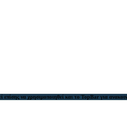
ί επίσης να χρησιμοποιηθεί και το TopBar για ανακοιν