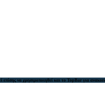
ί επίσης να χρησιμοποιηθεί και το TopBar για ανακοιν