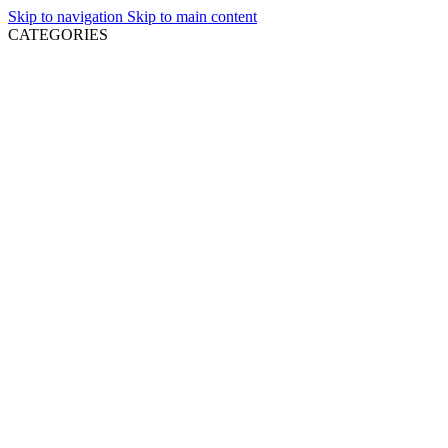
Skip to navigation
Skip to main content
CATEGORIES
NEWLY LISTED
COMPACT DISCS
MINT COMPACT DISCS
USED COMPACT DISCS
ΔΙΣΚΟΙ ΒΙΝΥΛΙΟΥ
MINT VINYL RECORDS
USED VINYL RECORDS
DVD
GREEK MUSIC
OTHER FORMATS
ΕΝΤΥΠΑ
ΔΙΑΘΕΣΙΜΑ ΚΑΤΟΠΙΝ ΠΑΡΑΓΓΕΛΙΑΣ
VIDEO GAMES
ΑΞΕΣΟΥΑΡ
Μπορε