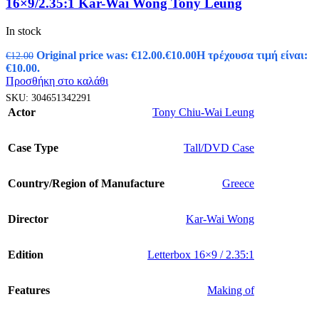
16×9/2.35:1 Kar-Wai Wong Tony Leung
In stock
Original price was: €12.00.
€
10.00
Η τρέχουσα τιμή είναι:
€
12.00
€10.00.
Προσθήκη στο καλάθι
SKU:
304651342291
Actor
Tony Chiu-Wai Leung
Case Type
Tall/DVD Case
Country/Region of Manufacture
Greece
Director
Kar-Wai Wong
Edition
Letterbox 16×9 / 2.35:1
Features
Making of