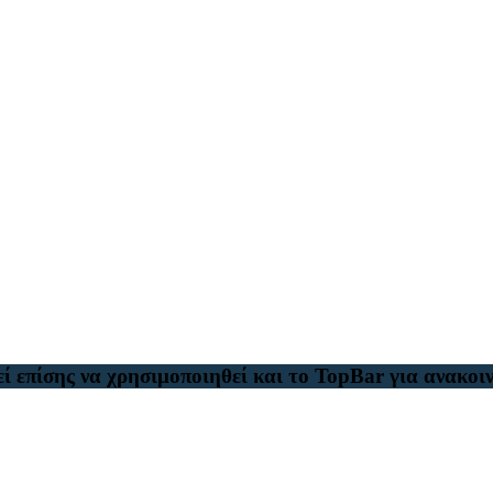
ί επίσης να χρησιμοποιηθεί και το TopBar για ανακοιν