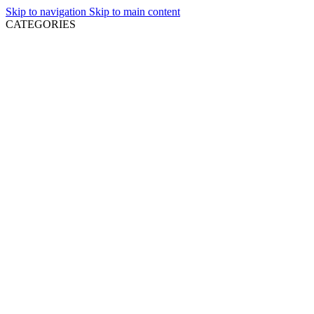
Skip to navigation
Skip to main content
CATEGORIES
NEWLY LISTED
COMPACT DISCS
MINT COMPACT DISCS
USED COMPACT DISCS
ΔΙΣΚΟΙ ΒΙΝΥΛΙΟΥ
MINT VINYL RECORDS
USED VINYL RECORDS
DVD
GREEK MUSIC
OTHER FORMATS
ΕΝΤΥΠΑ
ΔΙΑΘΕΣΙΜΑ ΚΑΤΟΠΙΝ ΠΑΡΑΓΓΕΛΙΑΣ
VIDEO GAMES
ΑΞΕΣΟΥΑΡ
Μπορε