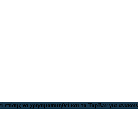
ί επίσης να χρησιμοποιηθεί και το TopBar για ανακοιν