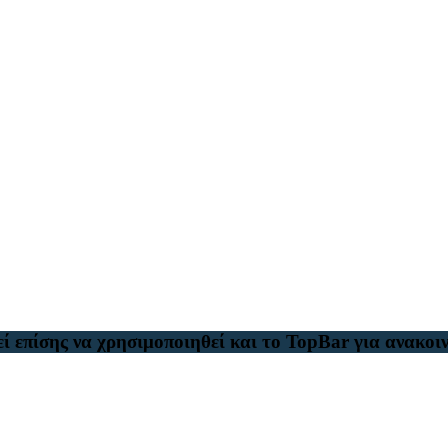
ί επίσης να χρησιμοποιηθεί και το TopBar για ανακοιν