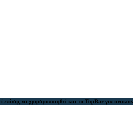
ί επίσης να χρησιμοποιηθεί και το TopBar για ανακοιν