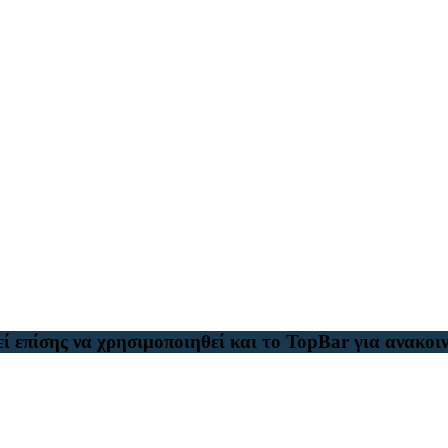
ί επίσης να χρησιμοποιηθεί και το TopBar για ανακοιν