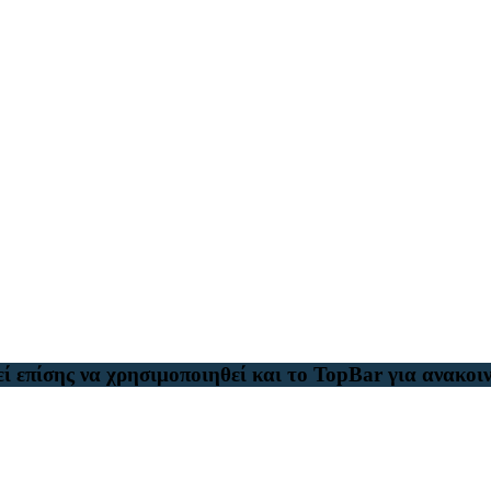
ί επίσης να χρησιμοποιηθεί και το TopBar για ανακοιν