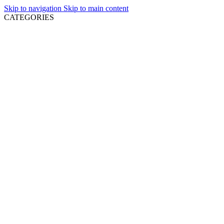
Skip to navigation
Skip to main content
CATEGORIES
NEWLY LISTED
COMPACT DISCS
MINT COMPACT DISCS
USED COMPACT DISCS
ΔΙΣΚΟΙ ΒΙΝΥΛΙΟΥ
MINT VINYL RECORDS
USED VINYL RECORDS
DVD
GREEK MUSIC
OTHER FORMATS
ΕΝΤΥΠΑ
ΔΙΑΘΕΣΙΜΑ ΚΑΤΟΠΙΝ ΠΑΡΑΓΓΕΛΙΑΣ
VIDEO GAMES
ΑΞΕΣΟΥΑΡ
Μπορε