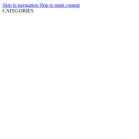
Skip to navigation
Skip to main content
CATEGORIES
NEWLY LISTED
COMPACT DISCS
MINT COMPACT DISCS
USED COMPACT DISCS
ΔΙΣΚΟΙ ΒΙΝΥΛΙΟΥ
MINT VINYL RECORDS
USED VINYL RECORDS
DVD
GREEK MUSIC
OTHER FORMATS
ΕΝΤΥΠΑ
ΔΙΑΘΕΣΙΜΑ ΚΑΤΟΠΙΝ ΠΑΡΑΓΓΕΛΙΑΣ
VIDEO GAMES
ΑΞΕΣΟΥΑΡ
Μπορε